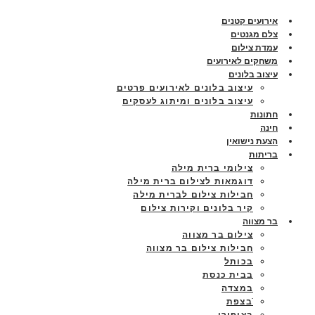
אירועים קטנים
צלם מגנטים
עמדת צילום
משחקים לאירועים
עיצוב בלונים
עיצוב בלונים לאירועים פרטים
עיצוב בלונים ומיתוג לעסקים
חתונות
חינה
הצעת נישואין
בריתות
צילומי ברית מילה
דוגמאות לצילום ברית מילה
חבילות צילום לברית מילה
קיר בלונים וקירות צילום
בר מצווה
צילום בר מצווה
חבילות צילום בר מצווה
בכותל
בבית כנסת
במצדה
ֿבצפת
בציפורי