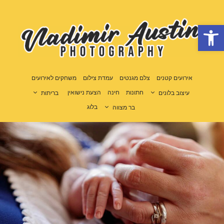
פתח סרגל נגישות
אירועים קטנים
צלם מגנטים
עמדת צילום
משחקים לאירועים
חתונות
חינה
הצעת נישואין
עיצוב בלונים
בריתות
בלוג
בר מצווה