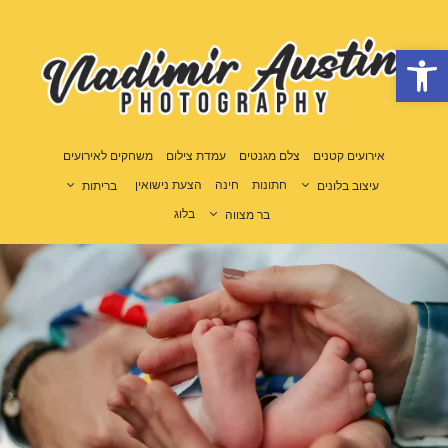
פתח סרגל נגישות
אירועים קטנים
צלם מגנטים
עמדת צילום
משחקים לאירועים
חתונות
חינה
הצעת נישואין
עיצוב בלונים
בריתות
בלוג
בר מצווה